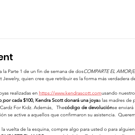
ent
 la Parte 1 de un fin de semana de dos
COMPARTE EL AMOR
¡E
 Jewelry, quien cree que retribuir es la forma más verdadera de
oyas realizadas en
https://www.kendrascott.com
usando nuestro
o
,
por cada $100, Kendra Scott donará una joya
a las madres de p
Cardz For Kidz. Además,   The
código de devolución
se enviará
ión se active a aquellos que confirmaron su asistencia.  Quer
 
a la vuelta de la esquina, compre algo para usted o para alguie