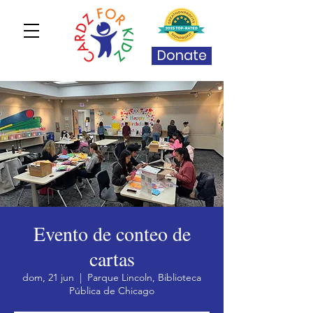
Donate
Evento de conteo de
cartas
dom, 21 jun
  |  
Parque Lincoln, Biblioteca
Pública de Chicago