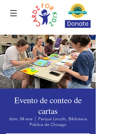
Donate
Evento de conteo de
cartas
dom, 04 ene
  |  
Parque Lincoln, Biblioteca
Pública de Chicago