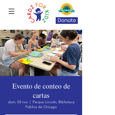
Donate
Evento de conteo de
cartas
dom, 03 nov
  |  
Parque Lincoln, Biblioteca
Pública de Chicago