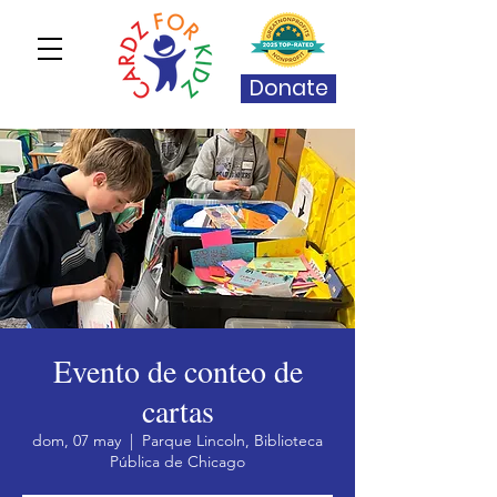
Donate
Evento de conteo de
cartas
dom, 07 may
  |  
Parque Lincoln, Biblioteca
Pública de Chicago